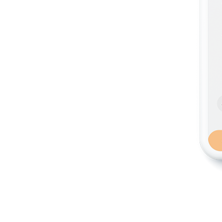
 agro bleeding chim pot
e